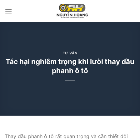
Bỏ
qua
nội
dung
TƯ VẤN
Tác hại nghiêm trọng khi lười thay dầu
phanh ô tô
Thay dầu phanh ô tô rất quan trọng và cần thiết đối