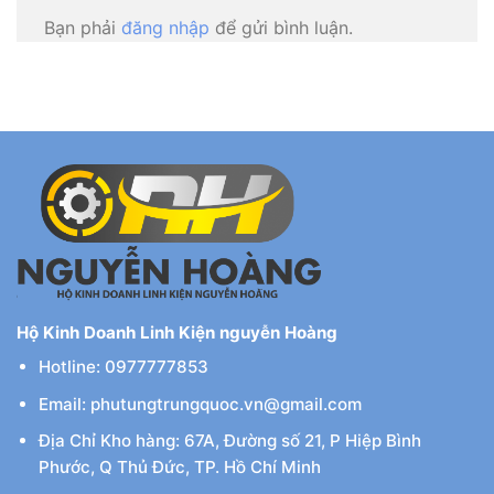
Bạn phải
đăng nhập
để gửi bình luận.
Hộ Kinh Doanh Linh Kiện nguyễn Hoàng
Hotline: 0977777853
Email: phutungtrungquoc.vn@gmail.com
Địa Chỉ Kho hàng: 67A, Đường số 21, P Hiệp Bình
Phước, Q Thủ Đức, TP. Hồ Chí Minh