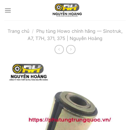
Bỏ
qua
nội
dung
Trang chủ
/
Phụ tùng Howo chính hãng — Sinotruk,
A7, T7H, 371, 375 | Nguyễn Hoàng