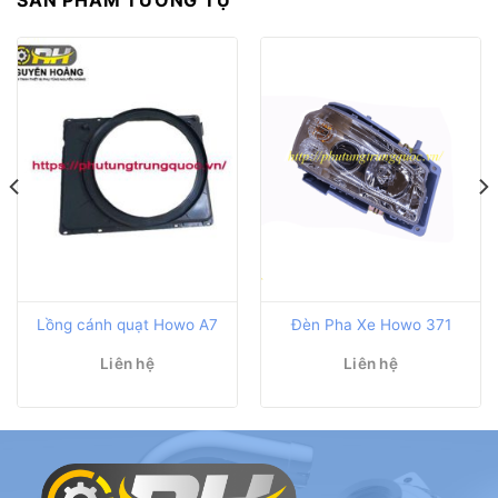
SẢN PHẨM TƯƠNG TỰ
Lồng cánh quạt Howo A7
Đèn Pha Xe Howo 371
Liên hệ
Liên hệ
0 ₫.