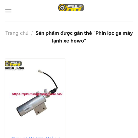
Bỏ
qua
nội
dung
Trang chủ
/
Sản phẩm được gắn thẻ “Phin lọc ga máy
lạnh xe howo”