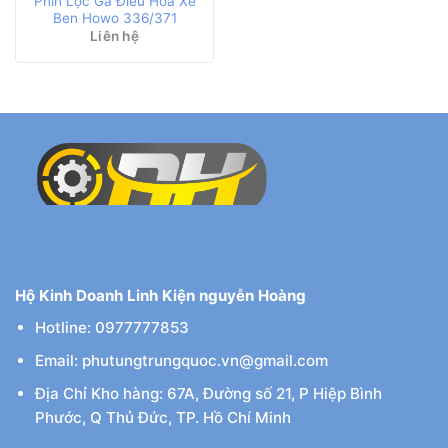
Phin Lọc Ga Điều Hoà Xe
Ben Howo 336/371
Liên hệ
Hộ Kinh Doanh Linh Kiện nguyễn Hoàng
Hotline: 0977777853
Email: phutungtrungquoc.vn@gmail.com
Địa Chỉ Kho hàng: 67A, Đường số 21, P Hiệp Bình
Phước, Q Thủ Đức, TP. Hồ Chí Minh