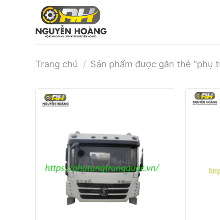
Bỏ
qua
nội
dung
Trang chủ
/
Sản phẩm được gắn thẻ “phụ t