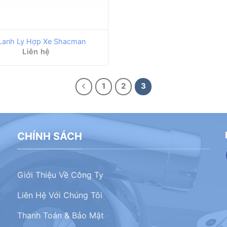
Lanh Ly Hợp Xe Shacman
Liên hệ
1
2
3
CHÍNH SÁCH
Giới Thiệu Về Công Ty
Liên Hệ Với Chúng Tôi
Thanh Toán & Bảo Mật