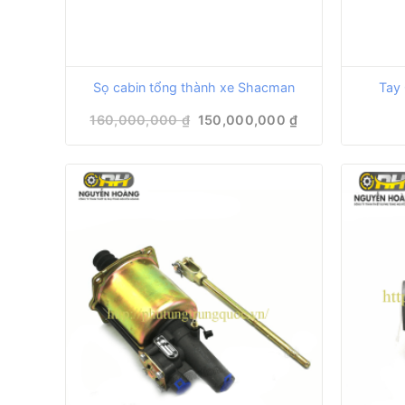
Sọ cabin tổng thành xe Shacman
Tay
Giá
Giá
160,000,000
₫
150,000,000
₫
gốc
hiện
là:
tại
160,000,000 ₫.
là:
150,000,000 ₫.