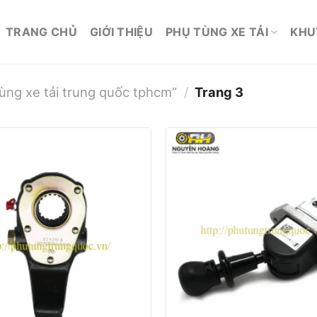
TRANG CHỦ
GIỚI THIỆU
PHỤ TÙNG XE TẢI
KHU
ùng xe tải trung quốc tphcm”
/
Trang 3