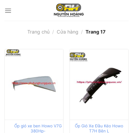
Bỏ
qua
nội
dung
Trang chủ
/
Cửa hàng
/
Trang 17
Ốp gió xe ben Howo V7G
Ốp Gió Xe Đầu Kéo Howo
380Hp-
T7H Bên L