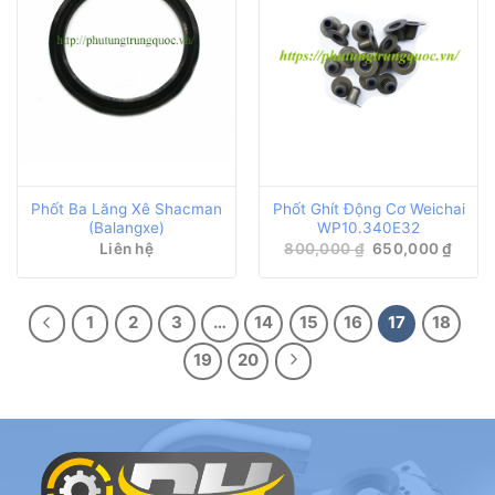
Phốt Ba Lăng Xê Shacman
Phốt Ghít Động Cơ Weichai
(Balangxe)
WP10.340E32
Giá
Giá
Liên hệ
800,000
₫
650,000
₫
gốc
hiện
là:
tại
800,000 ₫.
là:
650,0
1
2
3
…
14
15
16
17
18
19
20