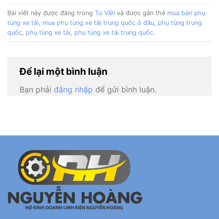
Bài viết này được đăng trong
Tư Vấn
và được gắn thẻ
mua bán phụ
tùng xe tải
,
mua phụ tùng xe tải trung quốc ở đâu
,
phụ tùng trung
quốc
,
phụ tùng xe tải
,
phụ tùng xe tải trung quốc
.
Để lại một bình luận
Bạn phải
đăng nhập
để gửi bình luận.