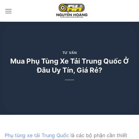
Bỏ
qua
nội
dung
TƯ VẤN
Mua Phụ Tùng Xe Tải Trung Quốc Ở
Đâu Uy Tín, Giá Rẻ?
Phụ tùng xe tải Trung Quốc
là các bộ phận cần thiết