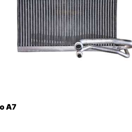
éo A7