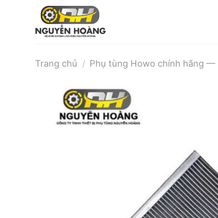
Bỏ
qua
nội
dung
Trang chủ
/
Phụ tùng Howo chính hãng — S