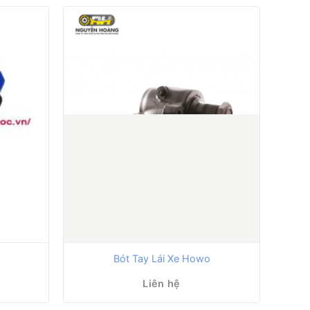
Bơm 
o
Bót Tay Lái Xe Howo
Liên hệ
1