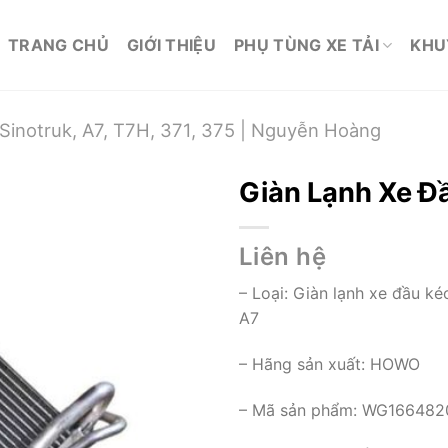
TRANG CHỦ
GIỚI THIỆU
PHỤ TÙNG XE TẢI
KHU
inotruk, A7, T7H, 371, 375 | Nguyễn Hoàng
Giàn Lạnh Xe Đ
Liên hệ
– Loại: Giàn lạnh xe đầu ké
A7
– Hãng sản xuất: HOWO
– Mã sản phẩm: WG166482