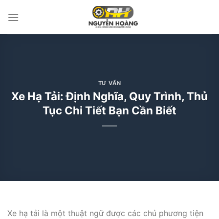
Bỏ
qua
nội
dung
TƯ VẤN
Xe Hạ Tải: Định Nghĩa, Quy Trình, Thủ
Tục Chi Tiết Bạn Cần Biết
Xe hạ tải là một thuật ngữ được các chủ phương tiện